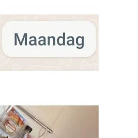
eindejaarsblog maar eens even een jaartje
voor wat het is. Maar na even roeien,
douchen, poepen...