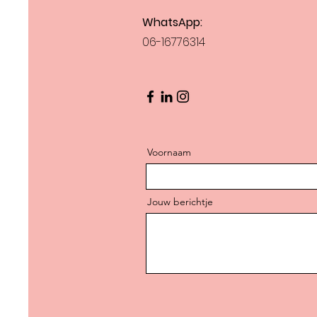
WhatsA
pp:
06-16776314
Voornaam
Jouw berichtje