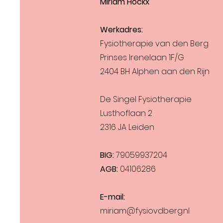
Miriam Hockx
Werkadres:
Fysiotherapie van den Berg
Prinses Irenelaan 1F/G
2404 BH Alphen aan den Rijn
De Singel Fysiotherapie
Lusthoflaan 2
2316 JA Leiden
BIG:
79059937204
AGB:
04106286
E-mail:
miriam@fysiovdberg.nl