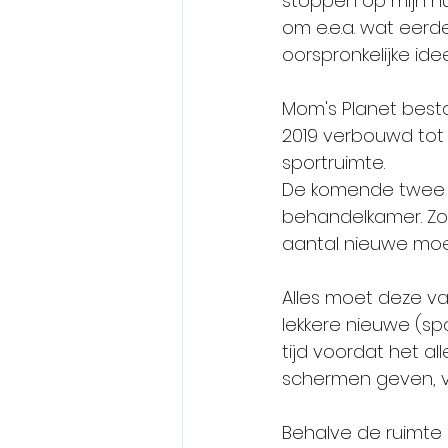
stoppen op mijn hu
om e.e.a. wat eerder
oorspronkelijke idee 
Mom's Planet besta
2019 verbouwd tot
sportruimte.
De komende twee we
behandelkamer. Zo 
aantal nieuwe moe
Alles moet deze va
lekkere nieuwe (sp
tijd voordat het all
schermen geven, vo
Behalve de ruimte ze