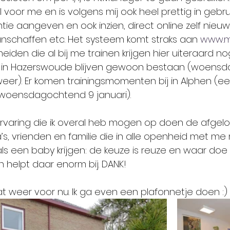
voor me en is volgens mij ook heel prettig in gebrui
ntie aangeven en ook inzien, direct online zelf nieuw
nschaffen etc. Het systeem komt straks aan 
www.m
den die al bij me trainen krijgen hier uiteraard nog 
en in Hazerswoude blijven gewoon bestaan (woens
weer). Er komen trainingsmomenten bij in Alphen (ee
woensdagochtend 9 januari). 
 ervaring die ik overal heb mogen op doen de afgelo
a’s, vrienden en familie die in alle openheid met me
 als een baby krijgen: de keuze is reuze en waar do
 helpt daar enorm bij. DANK! 
 weer voor nu. Ik ga even een plafonnetje doen :)