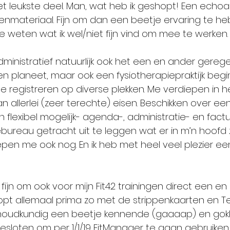
 Het leukste deel. Man, wat heb ik geshopt! Een echo
enmateriaal. Fijn om dan een beetje ervaring te h
e weten wat ik wel/niet fijn vind om mee te werken.
ministratief natuurlijk ook het een en ander gerege
n planeet, maar ook een fysiotherapiepraktijk begin
 registreren op diverse plekken. Me verdiepen in he
 allerlei (zeer terechte) eisen. Beschikken over een
 flexibel mogelijk- agenda-, administratie- en fact
bureau getracht uit te leggen wat er in m’n hoofd 
grepen me ook nog. En ik heb met heel veel plezier e
t fijn om ook voor mijn Fit42 trainingen direct een en
opt allemaal prima zo met de strippenkaarten en 
houdkundig een beetje kennende (gaaaap) en gok
besloten om per 1/1/19 FitManager te gaan gebruiken.