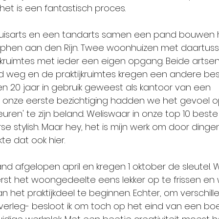
 het is een fantastisch proces.
 huisarts en een tandarts samen een pand bouwen 
 Alphen aan den Rijn. Twee woonhuizen met daartus
jkruimtes met ieder een eigen opgang. Beide artsen 
jd weg en de praktijkruimtes kregen een andere be
en 20 jaar in gebruik geweest als kantoor van een 
ij onze eerste bezichtiging hadden we het gevoel o
uren' te zijn beland. Weliswaar in onze top 10 beste
se stylish. Maar hey, het is mijn werk om door dinge
kte dat ook hier.
d afgelopen april en kregen 1 oktober de sleutel. 
st het woongedeelte eens lekker op te frissen en
 het praktijkdeel te beginnen. Echter, om verschil
overleg- besloot ik om toch op het eind van een boe