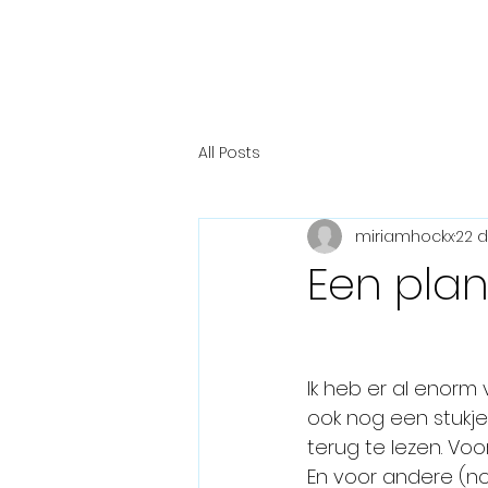
MIRIAM HOCKX
All Posts
miriamhockx
22 
Een plan
Ik heb er al enorm 
ook nog een stukje
terug te lezen. Voo
En voor andere (no