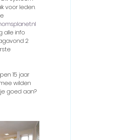
k voor leden. 
e 
omsplanet.nl
alle info 
dagavond 2 
rste 
pen 15 jaar 
 mee wilden 
e je goed aan? 