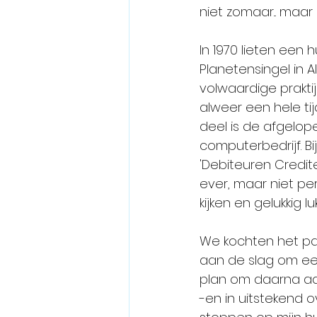
niet zomaar... maar
In 1970 lieten een
Planetensingel in
volwaardige prakti
alweer een hele ti
deel is de afgelop
computerbedrijf. B
'Debiteuren Credite
ever, maar niet per
kijken en gelukkig lu
We kochten het pan
aan de slag om eer
plan om daarna aan
-en in uitstekend 