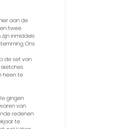
hier aan de 
sen twee 
zijn inmiddels 
stemming. Ons 
p de set van 
 sketches 
n heen te 
We gingen 
 waren van 
lende redenen 
kjaar te 