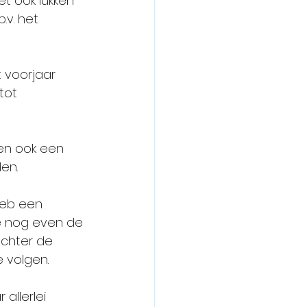
t ook lukken 
.v. het 
 voorjaar 
tot 
 en ook een 
en.
heb een 
e nog even de 
 achter de 
 volgen.
allerlei 