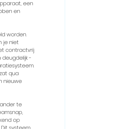
apparaat, een 
ebben en 
ld worden. 
 je niet 
t contractvrij 
 deugdelijk -
uratiesysteem. 
zat qua 
en nieuwe 
 ander te 
Teamsnap, 
kend op 
 Dit systeem 