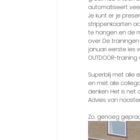
automatiseert veel 
Je kunt er je prese
strippenkaarten aa
te hangen en de mei
over. De training
januari eerste les 
OUTDOOR-training 
Superblij met alle
en met alle colleg
denken. Het is net
Advies van naasten
Zo, genoeg gepraat