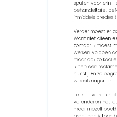
spullen voor erin.
behandeltafel, oef
inmiddels precies t
Verder moest er ad
Want niet alleen ee
zomaar. Ik moest me
werken. Voldoen aan
maar ook zo kaal en
Ik heb een reclame
huisstijl. En ze be
website ingericht. 
Tot slot vond ik he
veranderen. Het lo
maar mezelf boek
groei, heb ik toch 