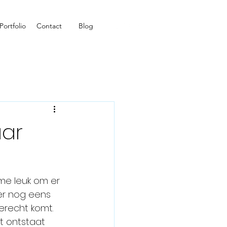
Portfolio
Contact
Blog
aar
 me leuk om er 
er nog eens 
erecht komt. 
t ontstaat 