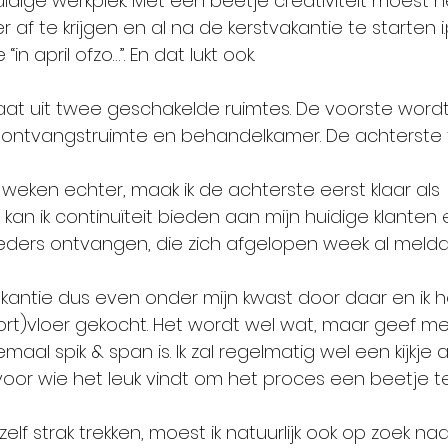
idige werkplek. Met een beetje creativiteit moest he
 af te krijgen en al na de kerstvakantie te starten i.p
“in april ofzo…”. En dat lukt ook.
at uit twee geschakelde ruimtes. De voorste wordt
 ontvangstruimte en behandelkamer. De achterste 
ken echter, maak ik de achterste eerst klaar als 
kan ik continuïteit bieden aan mijn huidige klanten
ders ontvangen, die zich afgelopen week al meldd
kantie dus even onder mijn kwast door daar en ik 
ort)vloer gekocht. Het wordt wel wat, maar geef m
emaal spik & span is. Ik zal regelmatig wel een kijkje
or wie het leuk vindt om het proces een beetje te
lf strak trekken, moest ik natuurlijk ook op zoek naar 